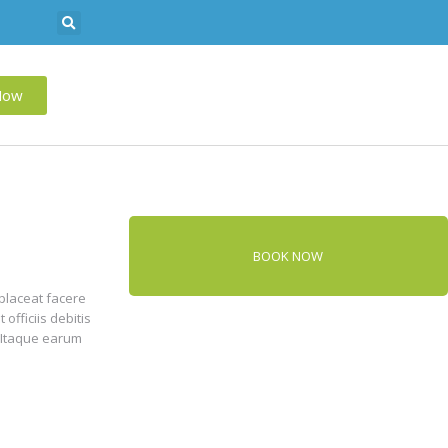
Now
BOOK NOW
placeat facere
fficiis debitis
 Itaque earum