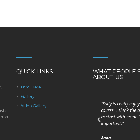
QUICK LINKS
WHAT PEOPLE 
ABOUT US
e,
Enrol Here
Gallery
Is coláiste iontach é
"Sally is really enjo
Video Gallery
Coláiste Laichtín. Bhain mé
course. I think the d
iste
omar,
taitneamh as an gcoicís a
contact with home is
chaith mé ansin.
important."
Peig
Anon