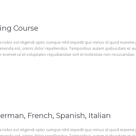
ing Course
 nobis est eligendi optio cumque nihil impedit quo minus id quod maxime 
menda est, omnis dolor repellendus. Temporibus autem quibusdam et aut o
 eveniet ut et voluptates repudiandae sint et molestiae non recusandae.
erman, French, Spanish, Italian
 nobis est eligendi optio cumque nihil impedit quo minus id quod maxime 
menda est, omnis dolor repellendus. Temporibus autem quibusdam et aut o