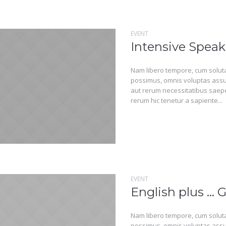
EVENT
Intensive Speak
Nam libero tempore, cum soluta
possimus, omnis voluptas assu
aut rerum necessitatibus saepe
rerum hic tenetur a sapiente...
EVENT
English plus … G
Nam libero tempore, cum soluta
possimus, omnis voluptas assu