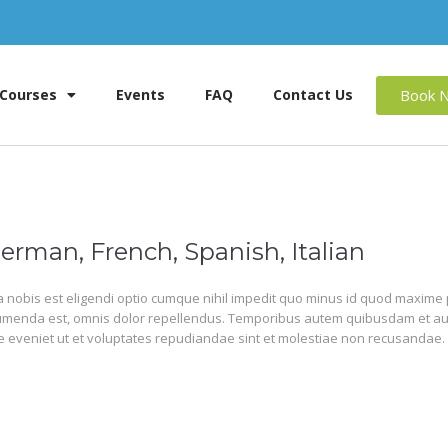
Book 
Courses
Events
FAQ
Contact Us
erman, French, Spanish, Italian
 nobis est eligendi optio cumque nihil impedit quo minus id quod maxime 
menda est, omnis dolor repellendus. Temporibus autem quibusdam et aut o
 eveniet ut et voluptates repudiandae sint et molestiae non recusandae.