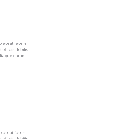
placeat facere
fficiis debitis
 Itaque earum
placeat facere
fficiis debitis