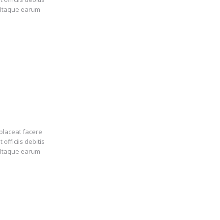
 Itaque earum
placeat facere
fficiis debitis
 Itaque earum