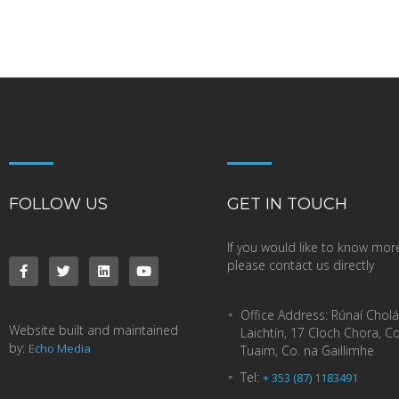
FOLLOW US
GET IN TOUCH
If you would like to know mor
please contact us directly
Office Address:
Rúnaí Cholá
Website built and maintained
Laichtín, 17 Cloch Chora, C
by:
Echo Media
Tuaim, Co. na Gaillimhe
Tel:
+ 353 (87) 1183491