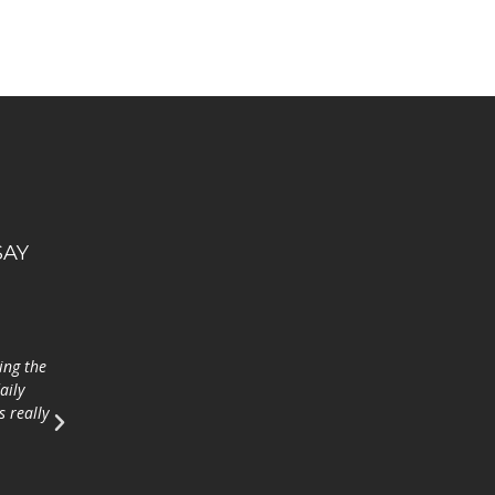
SAY
ying the
I wish I was 14 and I would
My Daughter's Irish
aily
come myself. Go raibh míle
greatly improved an
 really
maith agaibh go léir.
island is such a safe
environment for stu
Conor
2018
Anon