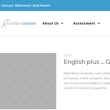
Contact
Múinteoirí
Ardchinnirí
About Us
Assessment
EVENT
English plus … G
Nam libero tempore, cum soluta
possimus, omnis voluptas assu
aut rerum necessitatibus saepe
rerum hic tenetur a sapiente...